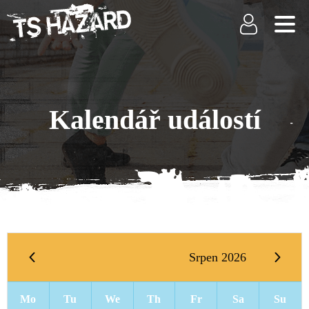
Kalendář událostí
Srpen 2026
Mo
Tu
We
Th
Fr
Sa
Su