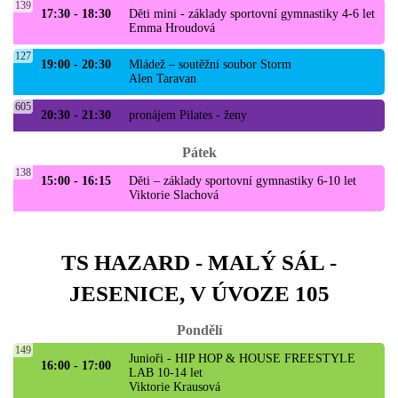
139
17:30 - 18:30
Děti mini - základy sportovní gymnastiky 4-6 let
Emma Hroudová
127
19:00 - 20:30
Mládež – soutěžní soubor Storm
Alen Taravan
605
20:30 - 21:30
pronájem Pilates - ženy
Pátek
138
15:00 - 16:15
Děti – základy sportovní gymnastiky 6-10 let
Viktorie Slachová
TS HAZARD - MALÝ SÁL -
JESENICE, V ÚVOZE 105
Pondělí
149
Junioři - HIP HOP & HOUSE FREESTYLE
16:00 - 17:00
LAB 10-14 let
Viktorie Krausová