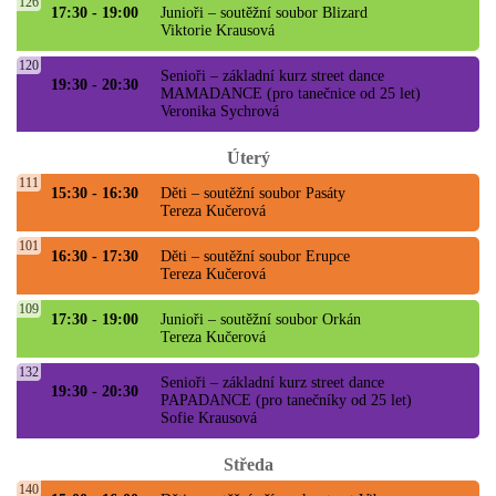
126
17:30 - 19:00
Junioři – soutěžní soubor Blizard
Viktorie Krausová
120
Senioři – základní kurz street dance
19:30 - 20:30
MAMADANCE (pro tanečnice od 25 let)
Veronika Sychrová
Úterý
111
15:30 - 16:30
Děti – soutěžní soubor Pasáty
Tereza Kučerová
101
16:30 - 17:30
Děti – soutěžní soubor Erupce
Tereza Kučerová
109
17:30 - 19:00
Junioři – soutěžní soubor Orkán
Tereza Kučerová
132
Senioři – základní kurz street dance
19:30 - 20:30
PAPADANCE (pro tanečníky od 25 let)
Sofie Krausová
Středa
140