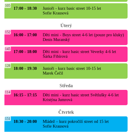
105
17:00 - 18:30
Junioři - kurz basic street 10-15 let
Sofie Krausová
Úterý
152
16:00 - 17:00
Děti mini - Boys street 4-6 let (pouze pro kluky)
Denis Muranský
145
17:00 - 18:00
Děti mini - kurz basic street Veverky 4-6 let
Šárka Fibírová
128
18:00 - 19:30
Junioři - kurz basic street 10-15 let
Marek Čečil
Středa
114
16:15 - 17:15
Děti mini - kurz basic street Světlušky 4-6 let
Kristýna Jumrová
Čtvrtek
151
18:30 - 20:00
Mládež – kurz pokročilí street od 15 let
Sofie Krausová