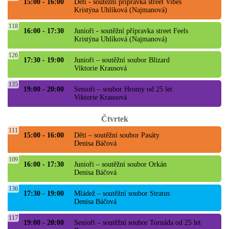
15:00 - 16:00
Děti - soutěžní přípravka street Vibes
Kristýna Uhlíková (Najmanová)
118
16:00 - 17:30
Junioři - soutěžní přípravka street Feels
Kristýna Uhlíková (Najmanová)
126
17:30 - 19:00
Junioři – soutěžní soubor Blizard
Viktorie Krausová
135
19:00 - 20:00
Senioři – soubor Hromy od 25 let
Viktorie Krausová
Čtvrtek
111
15:00 - 16:00
Děti – soutěžní soubor Pasáty
Denisa Báčová
109
16:00 - 17:30
Junioři – soutěžní soubor Orkán
Denisa Báčová
136
17:30 - 19:00
Mládež – soutěžní soubor Stratus
Denisa Báčová
117
19:00 - 20:00
Senioři – soutěžní soubor Tornáda od 25 let