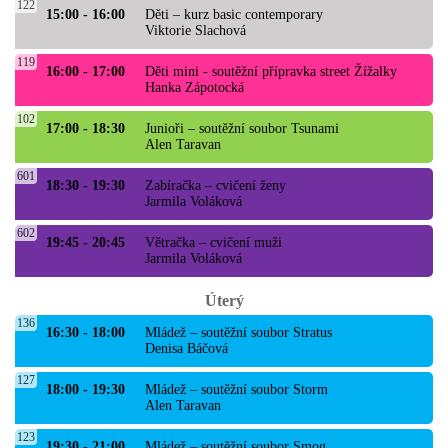
122
15:00 - 16:00
Děti – kurz basic contemporary
Viktorie Slachová
119
16:00 - 17:00
Děti mini - soutěžní přípravka street Žížalky
Hanka Zápotocká
102
17:00 - 18:30
Junioři – soutěžní soubor Tsunami
Alen Taravan
601
18:30 - 19:30
Zabíračka – cvičení ženy
Jarmila Voláková
602
19:45 - 20:45
Větračka – cvičení muži
Jarmila Voláková
Úterý
136
16:30 - 18:00
Mládež – soutěžní soubor Stratus
Denisa Báčová
127
18:00 - 19:30
Mládež – soutěžní soubor Storm
Alen Taravan
123
19:30 - 21:00
Mládež – soutěžní soubor Smog