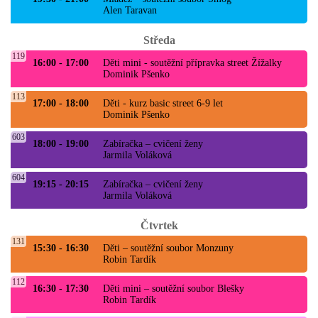
Alen Taravan
Středa
119
16:00 - 17:00
Děti mini - soutěžní přípravka street Žížalky
Dominik Pšenko
113
17:00 - 18:00
Děti - kurz basic street 6-9 let
Dominik Pšenko
603
18:00 - 19:00
Zabíračka – cvičení ženy
Jarmila Voláková
604
19:15 - 20:15
Zabíračka – cvičení ženy
Jarmila Voláková
Čtvrtek
131
15:30 - 16:30
Děti – soutěžní soubor Monzuny
Robin Tardík
112
16:30 - 17:30
Děti mini – soutěžní soubor Blešky
Robin Tardík