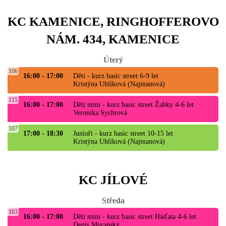
KC KAMENICE, RINGHOFFEROVO
NÁM. 434, KAMENICE
Úterý
106
16:00 - 17:00
Děti - kurz basic street 6-9 let
Kristýna Uhlíková (Najmanová)
115
16:00 - 17:00
Děti mini - kurz basic street Žabky 4-6 let
Veronika Sychrová
107
17:00 - 18:30
Junioři - kurz basic street 10-15 let
Kristýna Uhlíková (Najmanová)
KC JÍLOVÉ
Středa
103
16:00 - 17:00
Děti mini - kurz basic street Háďata 4-6 let
Denis Muranský