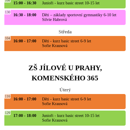
108
15:00 - 16:30
Junioři - kurz basic street 10-15 let
130
16:30 - 18:00
Děti – základy sportovní gymnastiky 6-10 let
Silvie Habrová
Středa
104
16:00 - 17:00
Děti - kurz basic street 6-9 let
Sofie Krausová
ZŠ JÍLOVÉ U PRAHY,
KOMENSKÉHO 365
Úterý
116
16:00 - 17:00
Děti - kurz basic street 6-9 let
Sofie Krausová
129
17:00 - 18:00
Junioři - kurz basic street 10-15 let
Sofie Krausová