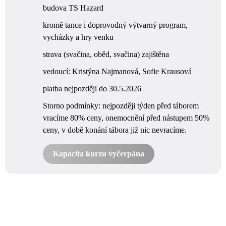
budova TS Hazard
kromě tance i doprovodný výtvarný program,
vycházky a hry venku
strava (svačina, oběd, svačina) zajištěna
vedoucí: Kristýna Najmanová, Sofie Krausová
platba nejpozději do 30.5.2026
Storno podmínky: nejpozději týden před táborem
vracíme 80% ceny, onemocnění před nástupem 50%
ceny, v době konání tábora již nic nevracíme.
Kapacita kurzu vyčerpána