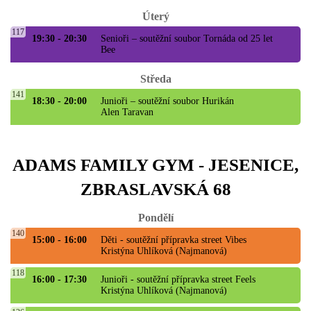
Úterý
117
19:30 - 20:30
Senioři – soutěžní soubor Tornáda od 25 let
Bee
Středa
141
18:30 - 20:00
Junioři – soutěžní soubor Hurikán
Alen Taravan
ADAMS FAMILY GYM - JESENICE,
ZBRASLAVSKÁ 68
Pondělí
140
15:00 - 16:00
Děti - soutěžní přípravka street Vibes
Kristýna Uhlíková (Najmanová)
118
16:00 - 17:30
Junioři - soutěžní přípravka street Feels
Kristýna Uhlíková (Najmanová)