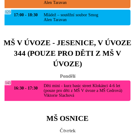
Alen Taravan
123
17:00 - 18:30
Mládež – soutěžní soubor Smog
Alen Taravan
MŠ V ÚVOZE - JESENICE, V ÚVOZE
344 (POUZE PRO DĚTI Z MŠ V
ÚVOZE)
Pondělí
143
Děti mini - kurz basic street Klokánci 4-6 let
16:30 - 17:30
(pouze pro děti z MŠ V úvoze a MŠ Cedrová)
Viktorie Slachová
MŠ OSNICE
Čtvrtek