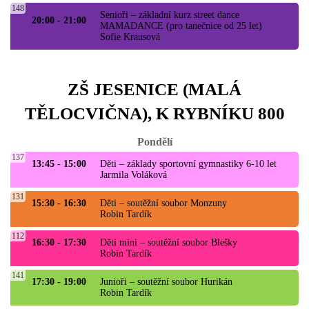
148
Senioři – základní kurz street dance
20:00 - 21:00
MAMADANCE (pro tanečnice od 25 let)
Sofie Krausová
ZŠ JESENICE (MALÁ
TĚLOCVIČNA), K RYBNÍKU 800
Pondělí
137
13:45 - 15:00
Děti – základy sportovní gymnastiky 6-10 let
Jarmila Voláková
131
15:30 - 16:30
Děti – soutěžní soubor Monzuny
Robin Tardík
112
16:30 - 17:30
Děti mini – soutěžní soubor Blešky
Robin Tardík
141
17:30 - 19:00
Junioři – soutěžní soubor Hurikán
Robin Tardík