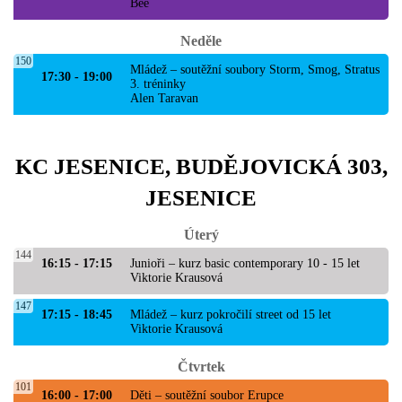
Bee
Neděle
150
Mládež – soutěžní soubory Storm, Smog, Stratus
17:30 - 19:00
3. tréninky
Alen Taravan
KC JESENICE, BUDĚJOVICKÁ 303,
JESENICE
Úterý
144
16:15 - 17:15
Junioři – kurz basic contemporary 10 - 15 let
Viktorie Krausová
147
17:15 - 18:45
Mládež – kurz pokročilí street od 15 let
Viktorie Krausová
Čtvrtek
101
16:00 - 17:00
Děti – soutěžní soubor Erupce