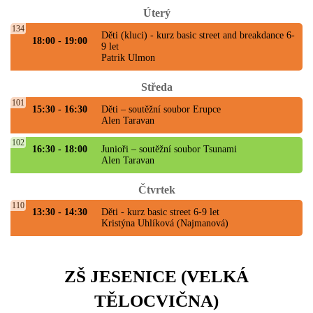
Úterý
134
Děti (kluci) - kurz basic street and breakdance 6-
18:00 - 19:00
9 let
Patrik Ulmon
Středa
101
15:30 - 16:30
Děti – soutěžní soubor Erupce
Alen Taravan
102
16:30 - 18:00
Junioři – soutěžní soubor Tsunami
Alen Taravan
Čtvrtek
110
13:30 - 14:30
Děti - kurz basic street 6-9 let
Kristýna Uhlíková (Najmanová)
ZŠ JESENICE (VELKÁ
TĚLOCVIČNA)