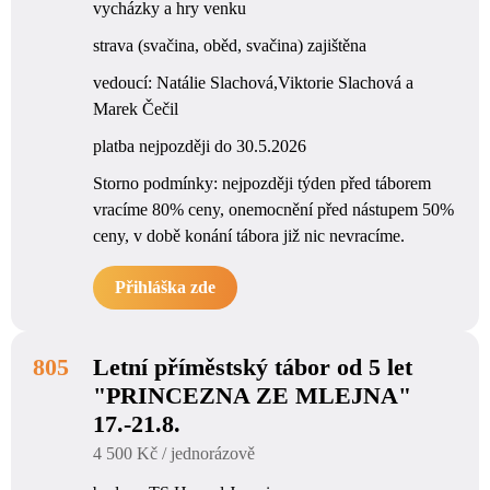
vycházky a hry venku
strava (svačina, oběd, svačina) zajištěna
vedoucí: Natálie Slachová,Viktorie Slachová a
Marek Čečil
platba nejpozději do 30.5.2026
Storno podmínky: nejpozději týden před táborem
vracíme 80% ceny, onemocnění před nástupem 50%
ceny, v době konání tábora již nic nevracíme.
Přihláška zde
805
Letní příměstský tábor od 5 let
"PRINCEZNA ZE MLEJNA"
17.-21.8.
4 500 Kč / jednorázově