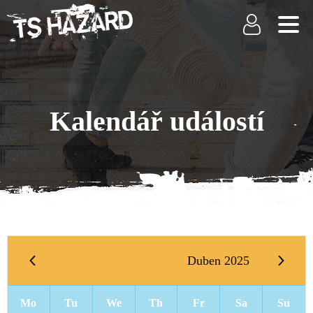
Kalendář událostí
Duben 2025
Mo
Tu
We
Th
Fr
Sa
Su