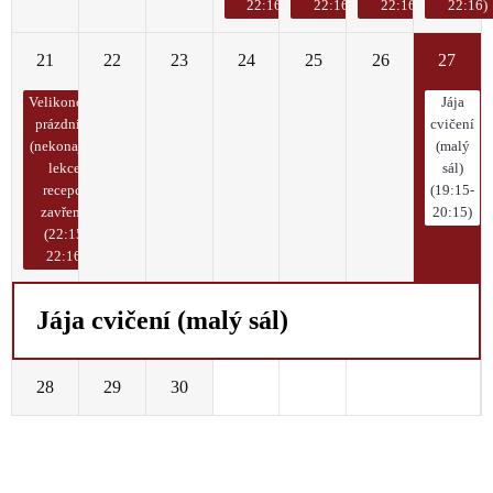
22:16)
22:16)
22:16)
22:16)
21
22
23
24
25
26
27
Velikonoční
Jája
prázdniny
cvičení
(nekonají se
(malý
lekce,
sál)
recepce
(19:15-
zavřená)
20:15)
(22:15-
22:16)
Jája cvičení (malý sál)
28
29
30
1
2
3
4