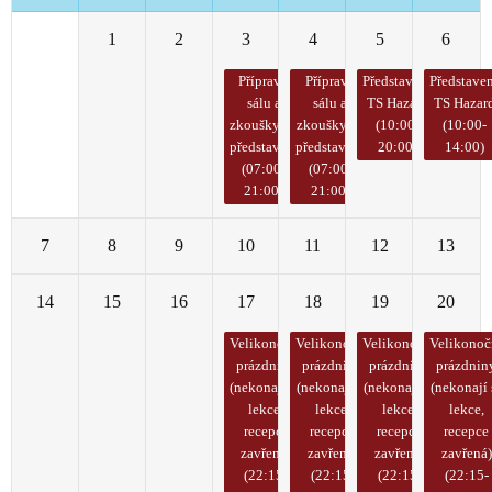
31
1
2
3
4
5
6
Přípravy
Přípravy
Představení
Představe
sálu a
sálu a
TS Hazard
TS Hazar
zkoušky na
zkoušky na
(10:00-
(10:00-
představení
představení
20:00)
14:00)
(07:00-
(07:00-
21:00)
21:00)
7
8
9
10
11
12
13
14
15
16
17
18
19
20
Velikonoční
Velikonoční
Velikonoční
Velikonoč
prázdniny
prázdniny
prázdniny
prázdnin
(nekonají se
(nekonají se
(nekonají se
(nekonají 
lekce,
lekce,
lekce,
lekce,
recepce
recepce
recepce
recepce
zavřená)
zavřená)
zavřená)
zavřená)
(22:15-
(22:15-
(22:15-
(22:15-