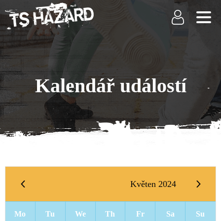
Kalendář událostí
Květen 2024
Mo
Tu
We
Th
Fr
Sa
Su