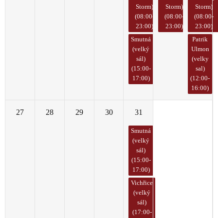
Storm)
Storm)
Storm)
(08:00-
(08:00-
(08:00-
23:00)
23:00)
23:00)
Smutná
Patrik
(velký
Ulmon
sál)
(velky
(15:00-
sal)
17:00)
(12:00-
16:00)
27
28
29
30
31
1
2
Smutná
(velký
sál)
(15:00-
17:00)
Vichřice
(velký
sál)
(17:00-