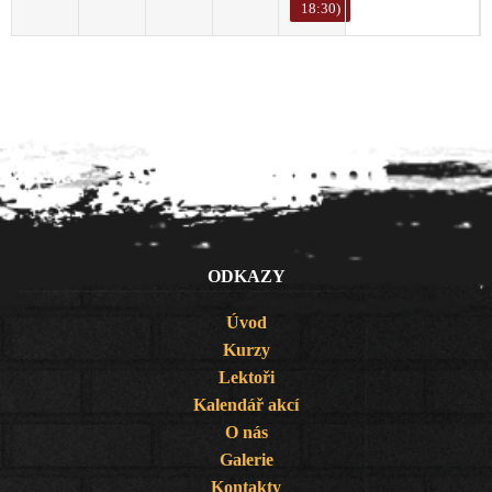
18:30)
ODKAZY
Úvod
Kurzy
Lektoři
Kalendář akcí
O nás
Galerie
Kontakty