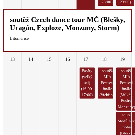
23:00)
23:00)
soutěž Czech dance tour MČ (Blešky,
Uragán, Exploze, Monzuny, Storm)
Litoměřice
13
14
15
16
17
18
19
Pasáty
soutěž
soutěž
(velký
MIA
MIA
sál)
Festival
Festival
(16:00-
finále
finále
17:00)
(Vichřice)
(Vulkán,
Pasáty,
Monzuny
soutěž
Stodůleck
pohár
(Blešky -