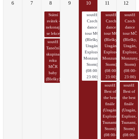
6
7
8
9
10
11
12
Státní
soutěž
soutěž
soutěž
svátek -
Czech
Czech
Czech
nekonají
dance
dance
dance
se lekce
tour MČ
tour MČ
tour MČ
(Blešky,
(Blešky,
(Blešky,
soutěž
Uragán,
Uragán,
Uragán,
Taneční
Exploze,
Exploze,
Exploze,
skupina
Monzuny,
Monzuny,
Monzuny,
roku
Storm)
Storm)
Storm)
MČR
(08:00-
(08:00-
(08:00-
baby
23:00)
23:00)
23:00)
(Blešky)
soutěž
soutěž
Best of
Best of
the best
the best
finále
finále
(Uragán,
(Uragán,
Exploze,
Exploze,
Tsunami,
Tsunami,
Storm)
Storm)
(08:00-
(08:00-