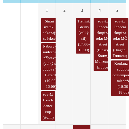
29
30
1
2
3
4
5
Státní
Trénink
soutěž
soutěž
svátek -
Blešky
Taneční
Taneční
nekonají
(velký
skupina
skupina
se lekce
sál)
roku MČ
roku MČ
(17:00-
street
street
Nábory do
18:00)
(Blešky,
(Uragán,
soutěžních
Storm,
Tsunami)
přípravek
Monzuny,
(velký sál
Konkurz 
Erupce)
budova TS
soubor
Hazard)
contempor
(10:00-
mládež
16:00)
(16:30
18:00)
soutěž
Czech
dance
cup
(storm)