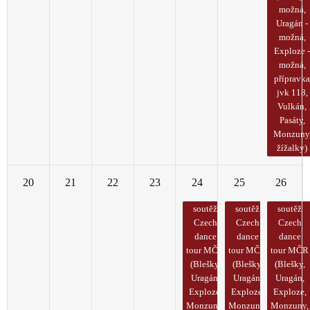
možná,
Uragán -
možná,
Exploze 
možná,
přípravk
jvk 118,
Vulkán,
Pasáty,
Monzuny
žížalky)
20
21
22
23
24
25
26
soutěž
soutěž
soutěž
Czech
Czech
Czech
dance
dance
dance
tour MČR
tour MČR
tour MČR
(Blešky,
(Blešky,
(Blešky,
Uragán,
Uragán,
Uragán,
Exploze,
Exploze,
Exploze,
Monzuny,
Monzuny,
Monzuny,