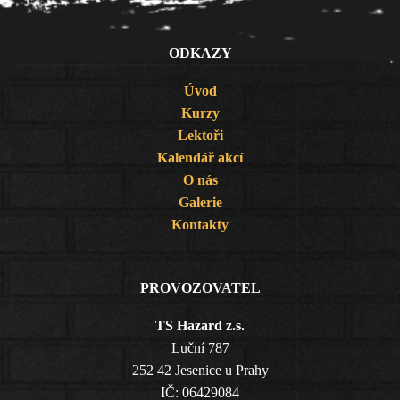
ODKAZY
Úvod
Kurzy
Lektoři
Kalendář akcí
O nás
Galerie
Kontakty
PROVOZOVATEL
TS Hazard z.s.
Luční 787
252 42 Jesenice u Prahy
IČ: 06429084