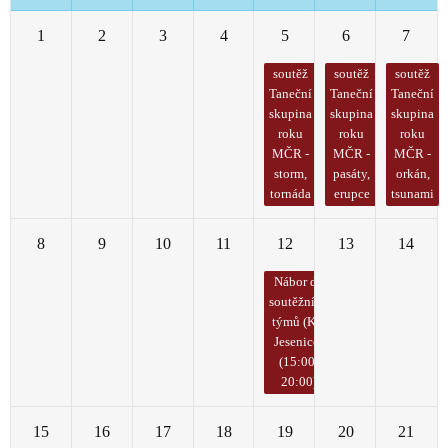
1
2
3
4
5
6
7
soutěž
soutěž
soutěž
Taneční
Taneční
Taneční
skupina
skupina
skupina
roku
roku
roku
MČR -
MČR -
MČR -
storm,
pasáty,
orkán,
tornáda
erupce
tsunami
8
9
10
11
12
13
14
Nábor do
soutěžních
týmů (KC
Jesenice)
(15:00-
20:00)
15
16
17
18
19
20
21