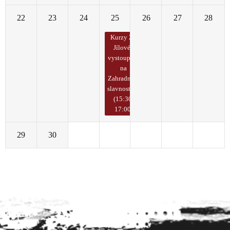
22
23
24
25
26
27
28
Kurzy ZŠ
Jílové -
vystoupení
na
Zahradních
slavnostech
(15:30-
17:00)
29
30
1
2
3
4
5