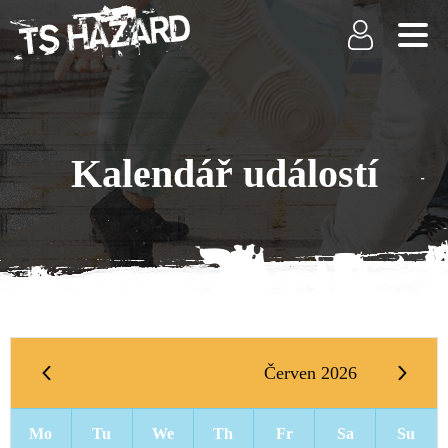
Kalendář událostí
Červen 2026
Mo
Tu
We
Th
Fr
Sa
Su