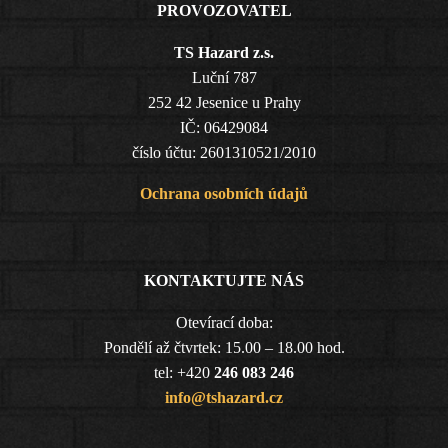
PROVOZOVATEL
TS Hazard z.s.
Luční 787
252 42 Jesenice u Prahy
IČ: 06429084
číslo účtu: 2601310521/2010
Ochrana osobních údajů
KONTAKTUJTE NÁS
Otevírací doba:
Pondělí až čtvrtek: 15.00 – 18.00 hod.
tel: +420
246 083 246
info@tshazard.cz