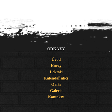
ODKAZY
Úvod
Kurzy
Lektoři
Kalendář akcí
O nás
Galerie
Kontakty