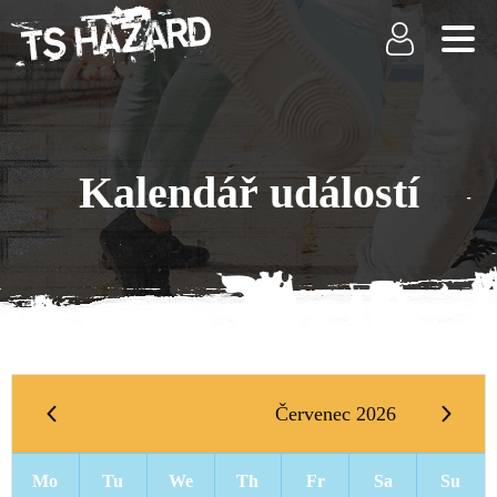
Kalendář událostí
Červenec 2026
Mo
Tu
We
Th
Fr
Sa
Su