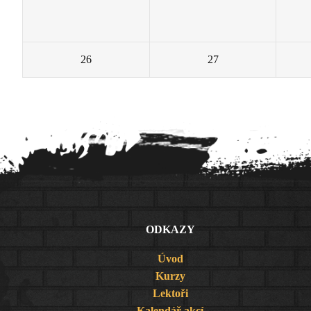
26
27
ODKAZY
Úvod
Kurzy
Lektoři
Kalendář akcí