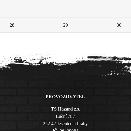
28
29
30
PROVOZOVATEL
TS Hazard z.s.
Luční 787
252 42 Jesenice u Prahy
IČ: 06429084