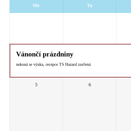
Mo
Tu
29
30
Vánončí prázdniny
nekoná se výuka, recepce TS Hazard zavřená
5
6