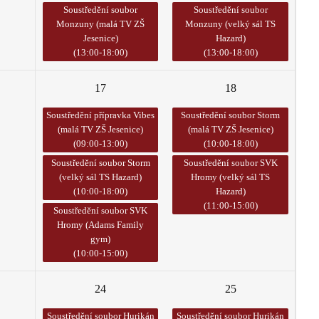
Soustředění soubor
Soustředění soubor
Monzuny (malá TV ZŠ
Monzuny (velký sál TS
Jesenice)
Hazard)
(13:00-18:00)
(13:00-18:00)
17
18
Soustředění přípravka Vibes
Soustředění soubor Storm
(malá TV ZŠ Jesenice)
(malá TV ZŠ Jesenice)
(09:00-13:00)
(10:00-18:00)
Soustředění soubor Storm
Soustředění soubor SVK
(velký sál TS Hazard)
Hromy (velký sál TS
(10:00-18:00)
Hazard)
(11:00-15:00)
Soustředění soubor SVK
Hromy (Adams Family
gym)
(10:00-15:00)
24
25
Soustředění soubor Hurikán
Soustředění soubor Hurikán