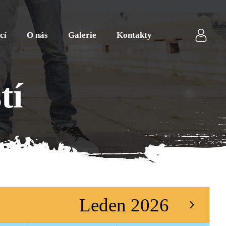
cí
O nás
Galerie
Kontakty
tí
Leden 2026