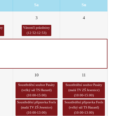
Sa
Su
3
4
ny
Vánončí prázdniny
(12:52-12:53)
10
11
Soustředění soubor Pasáty
Soustředění soubor Pasáty
(velký sál TS Hazard)
(malá TV ZŠ Jesenice)
(10:00-15:00)
(10:00-15:00)
Soustředění přípravka Feels
Soustředění přípravka Feels
(malá TV ZŠ Jesenice)
(velký sál TS Hazard)
(10:00-13:00)
(10:00-13:00)