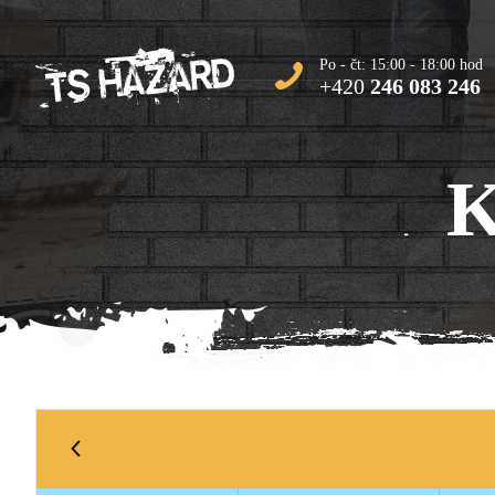
Po - čt: 15:00 - 18:00 hod
+420
246 083 246
K