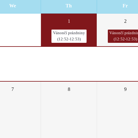
We
Th
Fr
31
1
2
Vánončí prázdniny
Vánončí prázdni
(12:52-12:53)
(12:52-12:53)
7
8
9