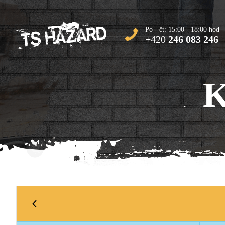
Po - čt: 15:00 - 18:00 hod
+420
246 083 246
K