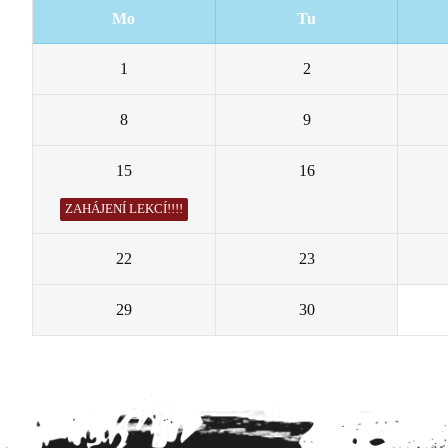
Mo
Tu
1
2
8
9
15
16
ZAHÁJENÍ LEKCÍ!!!!
22
23
29
30