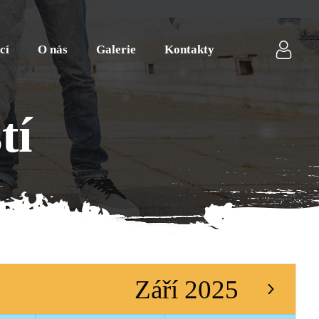
cí
O nás
Galerie
Kontakty
tí
Září 2025