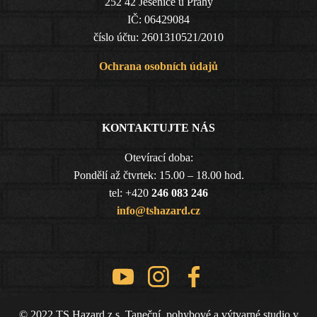
252 42 Jesenice u Prahy
IČ: 06429084
číslo účtu: 2601310521/2010
Ochrana osobních údajů
KONTAKTUJTE NÁS
Otevírací doba:
Pondělí až čtvrtek: 15.00 – 18.00 hod.
tel: +420
246 083 246
info@tshazard.cz
© 2022 TS Hazard z.s. Taneční, pohybové a výtvarné studio v