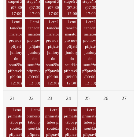
stupeň ZŠ)
stupeň ZŠ)
stupeň ZŠ)
stupeň ZŠ)
stupeň ZŠ)
(07:30-
(07:30-
(07:30-
(07:30-
(07:30-
17:00)
17:00)
17:00)
17:00)
17:00)
Letní
Letní
Letní
Letní
Letní
taneční
taneční
taneční
taneční
taneční
maraton
maraton
maraton
maraton
maraton
pro nově
pro nově
pro nově
pro nově
pro nově
přijaté
přijaté
přijaté
přijaté
přijaté
juniory
juniory
juniory
juniory
juniory
do
do
do
do
do
soutěžní
soutěžní
soutěžní
soutěžní
soutěžní
přípravky
přípravky
přípravky
přípravky
přípravky
(09:00-
(09:00-
(09:00-
(09:00-
(09:00-
12:30)
12:30)
12:30)
12:30)
12:30)
21
22
23
24
25
26
27
Letní
Letní
Letní
Letní
Letní
příměstský
příměstský
příměstský
příměstský
příměstský
tábor pro
tábor pro
tábor pro
tábor pro
tábor pro
soutěžní
soutěžní
soutěžní
soutěžní
soutěžní
přípravky
přípravky
přípravky
přípravky
přípravky