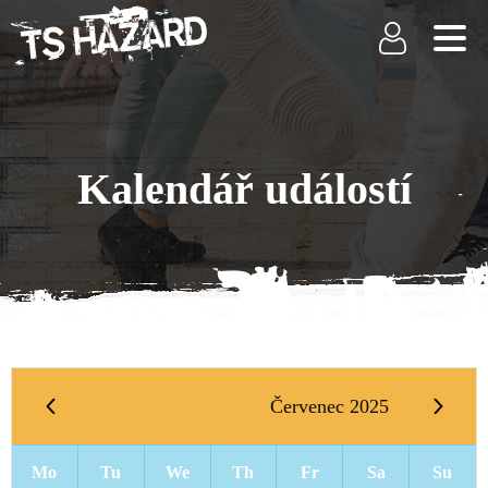
Kalendář událostí
Červenec 2025
Mo
Tu
We
Th
Fr
Sa
Su