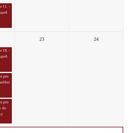
r 11. -
tupeň
23
24
r 18. -
tupeň
on pro
outěžní
on pro
y do
ky