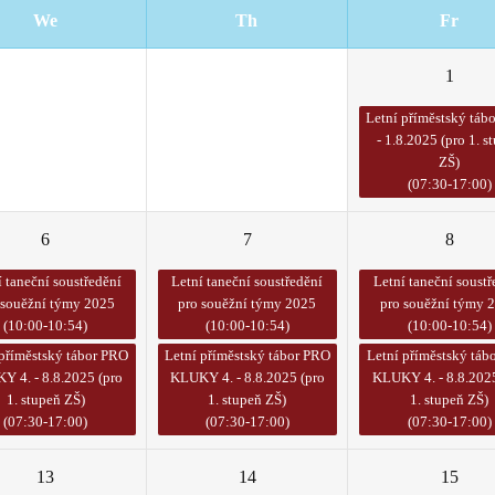
We
Th
Fr
30
31
1
Letní příměstský tábo
- 1.8.2025 (pro 1. s
ZŠ)
(07:30-17:00)
6
7
8
í taneční soustředění
Letní taneční soustředění
Letní taneční soustř
 souěžní týmy 2025
pro souěžní týmy 2025
pro souěžní týmy 
(10:00-10:54)
(10:00-10:54)
(10:00-10:54)
 příměstský tábor PRO
Letní příměstský tábor PRO
Letní příměstský táb
Y 4. - 8.8.2025 (pro
KLUKY 4. - 8.8.2025 (pro
KLUKY 4. - 8.8.2025
1. stupeň ZŠ)
1. stupeň ZŠ)
1. stupeň ZŠ)
(07:30-17:00)
(07:30-17:00)
(07:30-17:00)
13
14
15