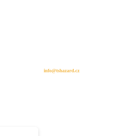
KONTAKTUJTE NÁS
Otevírací doba:
Pondělí až čtvrtek: 15.00 – 18.00 hod.
tel: +420
246 083 246
info@tshazard.cz