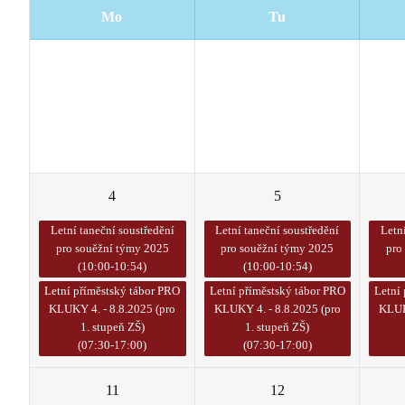
Mo
Tu
28
29
4
5
Letní taneční soustředění
Letní taneční soustředění
Letn
pro souěžní týmy 2025
pro souěžní týmy 2025
pro
(10:00-10:54)
(10:00-10:54)
Letní příměstský tábor PRO
Letní příměstský tábor PRO
Letní
KLUKY 4. - 8.8.2025 (pro
KLUKY 4. - 8.8.2025 (pro
KLUK
1. stupeň ZŠ)
1. stupeň ZŠ)
(07:30-17:00)
(07:30-17:00)
11
12