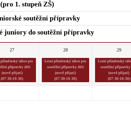
 (pro 1. stupeň ZŠ)
uniorské soutěžní přípravky
é juniory do soutěžní přípravky
27
28
29
 příměstský tábor pro
Letní příměstský tábor pro
Letní příměstský táb
těžní přípravky dětí
soutěžní přípravky dětí
soutěžní přípravky 
(nově přijatí)
(nově přijatí)
(nově přijatí)
(07:30-16:30)
(07:30-16:30)
(07:30-16:30)
3
4
5