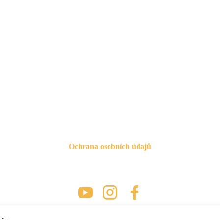
PROVOZOVATEL
TS Hazard z.s.
Luční 787
252 42 Jesenice u Prahy
IČ: 06429084
číslo účtu: 2601310521/2010
Ochrana osobních údajů