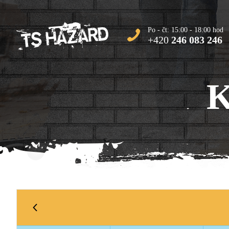
Po - čt: 15:00 - 18:00 hod
+420
246 083 246
K