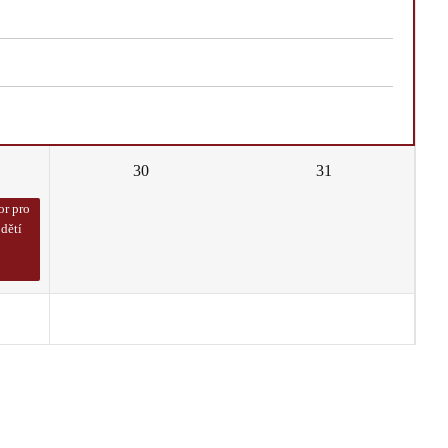
30
31
or pro
dětí
6
7