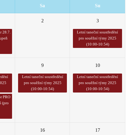
Sa
Su
2
3
r 28.7.
Letní taneční soustředění
tupeň
pro souěžní týmy 2025
(10:00-10:54)
9
10
edění
Letní taneční soustředění
Letní taneční soustředění
2025
pro souěžní týmy 2025
pro souěžní týmy 2025
(10:00-10:54)
(10:00-10:54)
or PRO
 (pro
16
17