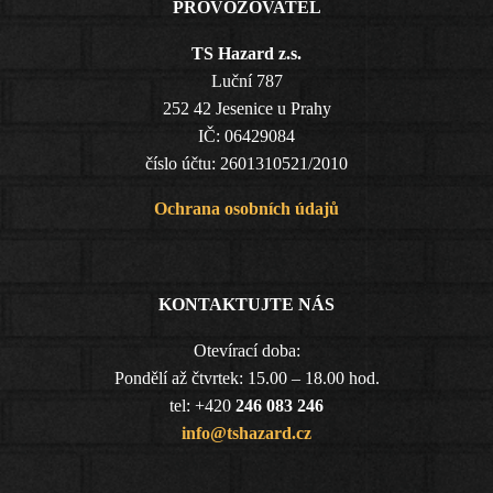
PROVOZOVATEL
TS Hazard z.s.
Luční 787
252 42 Jesenice u Prahy
IČ: 06429084
číslo účtu: 2601310521/2010
Ochrana osobních údajů
KONTAKTUJTE NÁS
Otevírací doba:
Pondělí až čtvrtek: 15.00 – 18.00 hod.
tel: +420
246 083 246
info@tshazard.cz