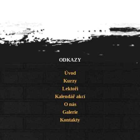
ODKAZY
Úvod
Kurzy
Lektoři
Kalendář akcí
O nás
Galerie
Kontakty