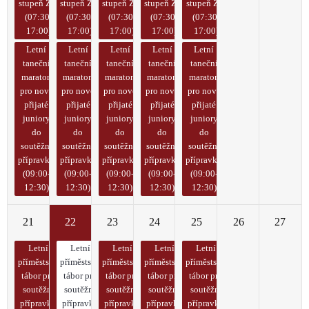
stupeň ZŠ)
stupeň ZŠ)
stupeň ZŠ)
stupeň ZŠ)
stupeň ZŠ)
(07:30-
(07:30-
(07:30-
(07:30-
(07:30-
17:00)
17:00)
17:00)
17:00)
17:00)
Letní
Letní
Letní
Letní
Letní
taneční
taneční
taneční
taneční
taneční
maraton
maraton
maraton
maraton
maraton
pro nově
pro nově
pro nově
pro nově
pro nově
přijaté
přijaté
přijaté
přijaté
přijaté
juniory
juniory
juniory
juniory
juniory
do
do
do
do
do
soutěžní
soutěžní
soutěžní
soutěžní
soutěžní
přípravky
přípravky
přípravky
přípravky
přípravky
(09:00-
(09:00-
(09:00-
(09:00-
(09:00-
12:30)
12:30)
12:30)
12:30)
12:30)
21
22
23
24
25
26
27
Letní
Letní
Letní
Letní
Letní
příměstský
příměstský
příměstský
příměstský
příměstský
tábor pro
tábor pro
tábor pro
tábor pro
tábor pro
soutěžní
soutěžní
soutěžní
soutěžní
soutěžní
přípravky
přípravky
přípravky
přípravky
přípravky