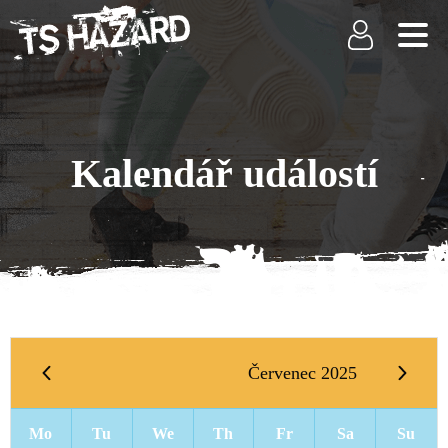
Kalendář událostí
Červenec 2025
Mo
Tu
We
Th
Fr
Sa
Su