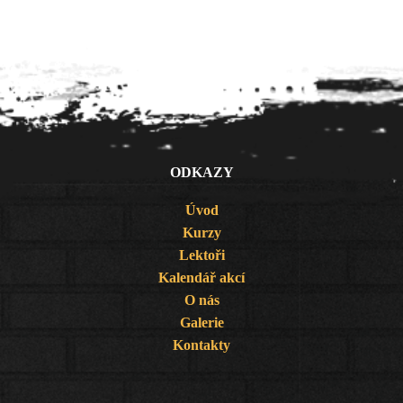
ODKAZY
Úvod
Kurzy
Lektoři
Kalendář akcí
O nás
Galerie
Kontakty