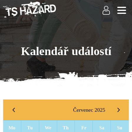
Kalendář událostí
Červenec 2025
Mo
Tu
We
Th
Fr
Sa
Su