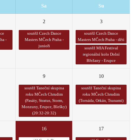
Sa
Su
2
3
nce
soutěž Czech Dance
soutěž Czech Dance
ha -
Masters MČech Praha -
Masters MČech Praha - děti
junioři
soutěž MIA Festival
regionální kolo Dolní
Břežany - Erupce
9
10
soutěž Taneční skupina
soutěž Taneční skupina
roku MČech Chrudim
roku MČech Chrudim
(Pasáty, Stratus, Storm,
(Tornáda, Orkán, Tsunami)
Monzuny, Erupce, Blešky)
(20:32-20:32)
16
17