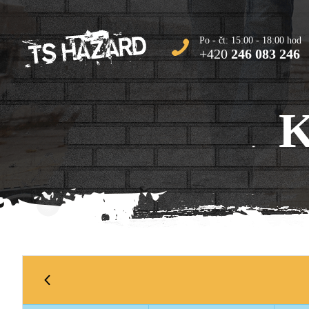
Po - čt: 15:00 - 18:00 hod
+420
246 083 246
K