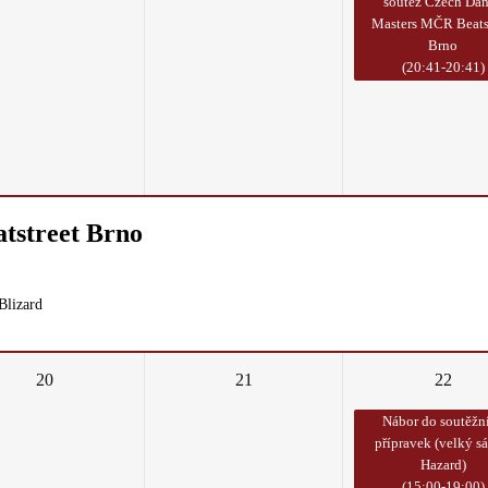
soutěž Czech Da
Masters MČR Beats
Brno
(20:41-20:41)
tstreet Brno
Blizard
20
21
22
Nábor do soutěžn
přípravek (velký sá
Hazard)
(15:00-19:00)