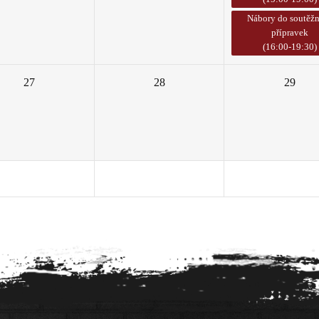
Nábory do soutěž
přípravek
(16:00-19:30)
27
28
29
3
4
5