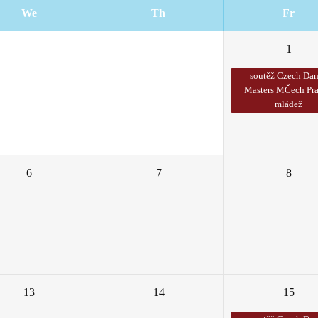
We
Th
Fr
29
30
1
soutěž Czech Da
Masters MČech Pra
mládež
6
7
8
13
14
15