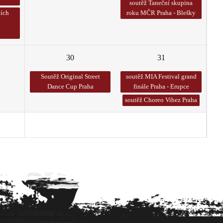
soutěž Taneční skupina
ních
roku MČR Praha - Blešky
30
31
Soutěž Original Street
soutěž MIA Festival grand
Dance Cup Praha
finále Praha - Erupce
soutěž Choreo Vibez Praha
6
7