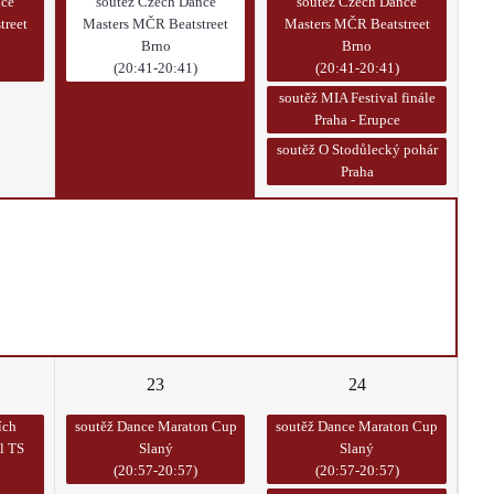
nce
soutěž Czech Dance
soutěž Czech Dance
treet
Masters MČR Beatstreet
Masters MČR Beatstreet
Brno
Brno
(20:41-20:41)
(20:41-20:41)
soutěž MIA Festival finále
Praha - Erupce
soutěž O Stodůlecký pohár
Praha
23
24
ích
soutěž Dance Maraton Cup
soutěž Dance Maraton Cup
l TS
Slaný
Slaný
(20:57-20:57)
(20:57-20:57)