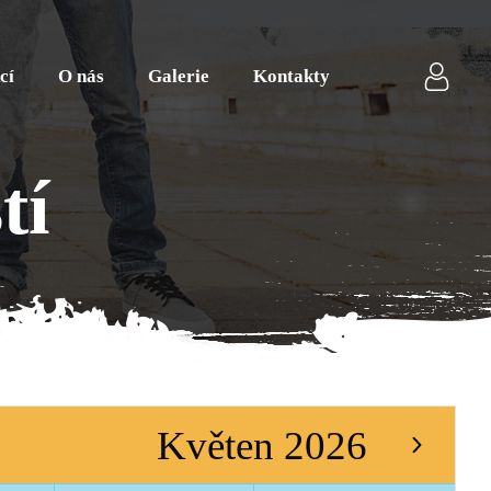
cí
O nás
Galerie
Kontakty
tí
Květen 2026