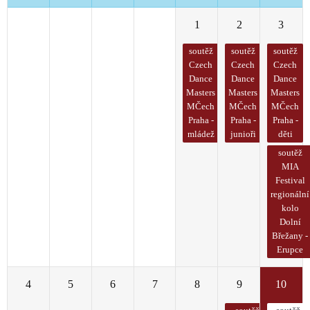
27
28
29
30
1
2
3
soutěž
soutěž
soutěž
Czech
Czech
Czech
Dance
Dance
Dance
Masters
Masters
Masters
MČech
MČech
MČech
Praha -
Praha -
Praha -
mládež
junioři
děti
soutěž
MIA
Festival
regionální
kolo
Dolní
Břežany -
Erupce
4
5
6
7
8
9
10