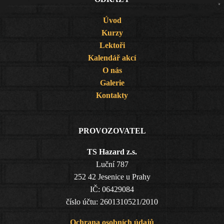
Úvod
Kurzy
Lektoři
Kalendář akcí
O nás
Galerie
Kontakty
PROVOZOVATEL
TS Hazard z.s.
Luční 787
252 42 Jesenice u Prahy
IČ: 06429084
číslo účtu: 2601310521/2010
Ochrana osobních údajů