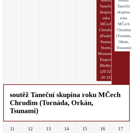
soutěž
soutěž
Taneční
Taneční
skupina
skupina
roku
roku
MČech
MČech
Chrudim
Chrudim
(Pasáty,
(Tornáda,
Stratus,
Orkán,
Storm,
Tsunami)
Monzuny,
Erupce,
Blešky)
(20:32-
20:32)
soutěž Taneční skupina roku MČech
Chrudim (Tornáda, Orkán,
Tsunami)
11
12
13
14
15
16
17