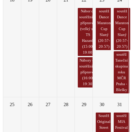
Nábor do
soutěž
soutěž
soutěžních
Dance
Dance
přípravek
Maraton
Maraton
(velký sál
Cup
Cup
TS
Slaný
Slaný
Hazard)
(20:57-
(20:57-
(15:00-
20:57)
20:57)
19:00)
soutěž
Nábory do
Taneční
soutěžních
skupina
přípravek
roku
(16:00-
MČR
19:30)
Praha -
Blešky
25
26
27
28
29
30
31
Soutěž
soutěž
Original
MIA
Street
Festival