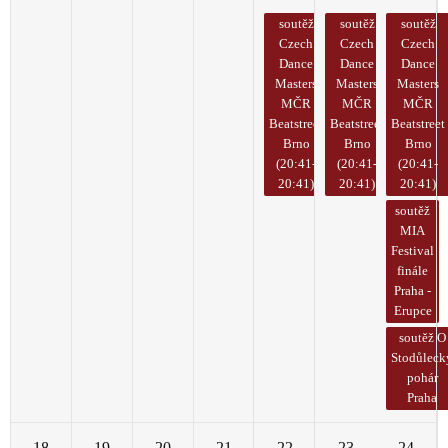
soutěž
soutěž
soutěž
Czech
Czech
Czech
Dance
Dance
Dance
Masters
Masters
Masters
MČR
MČR
MČR
Beatstreet
Beatstreet
Beatstreet
Brno
Brno
Brno
(20:41-
(20:41-
(20:41-
20:41)
20:41)
20:41)
soutěž
MIA
Festival
finále
Praha -
Erupce
soutěž O
Stodůleck
pohár
Praha
18
19
20
21
22
23
24