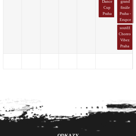
Dance
grand
Cup
finále
Praha
Praha -
Erupce
soutěž
Choreo
Vibez
Praha
1
2
3
4
5
6
7
ODKAZY