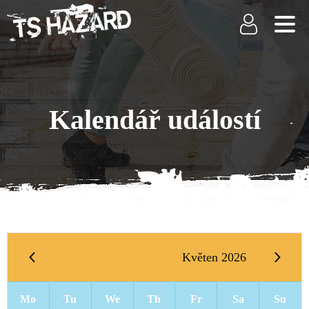
Kalendář událostí
Květen 2026
Mo
Tu
We
Th
Fr
Sa
Su