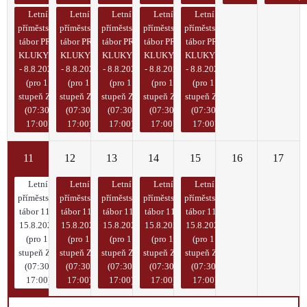
Letní
Letní
Letní
Letní
Letní
příměstský
příměstský
příměstský
příměstský
příměstský
tábor PRO
tábor PRO
tábor PRO
tábor PRO
tábor PRO
KLUKY 4.
KLUKY 4.
KLUKY 4.
KLUKY 4.
KLUKY 4.
- 8.8.2025
- 8.8.2025
- 8.8.2025
- 8.8.2025
- 8.8.2025
(pro 1.
(pro 1.
(pro 1.
(pro 1.
(pro 1.
stupeň ZŠ)
stupeň ZŠ)
stupeň ZŠ)
stupeň ZŠ)
stupeň ZŠ)
(07:30-
(07:30-
(07:30-
(07:30-
(07:30-
17:00)
17:00)
17:00)
17:00)
17:00)
11
12
13
14
15
16
17
Letní
Letní
Letní
Letní
Letní
příměstský
příměstský
příměstský
příměstský
příměstský
tábor 11. -
tábor 11. -
tábor 11. -
tábor 11. -
tábor 11. -
15.8.2025
15.8.2025
15.8.2025
15.8.2025
15.8.2025
(pro 1.
(pro 1.
(pro 1.
(pro 1.
(pro 1.
stupeň ZŠ)
stupeň ZŠ)
stupeň ZŠ)
stupeň ZŠ)
stupeň ZŠ)
(07:30-
(07:30-
(07:30-
(07:30-
(07:30-
17:00)
17:00)
17:00)
17:00)
17:00)