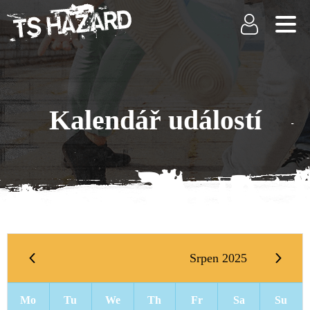
Kalendář událostí
Srpen 2025
Mo
Tu
We
Th
Fr
Sa
Su