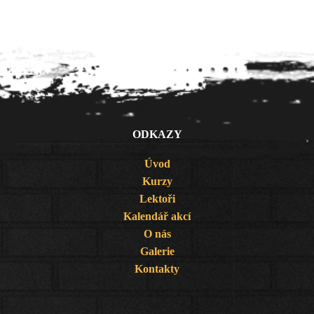
ODKAZY
Úvod
Kurzy
Lektoři
Kalendář akcí
O nás
Galerie
Kontakty