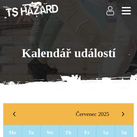
Kalendář událostí
Červenec 2025
Mo
Tu
We
Th
Fr
Sa
Su