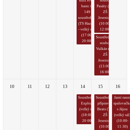
kurz HVK
soubor
basic č.
Pasáty (TV
149
ZŠ
soustředění
Jesenice)
(TS Hazard
(10:00-
- velký sál)
12:00)
(17:00-
Soustředění
20:00)
soubor
Vulkán (TV
ZŠ
Jesenice)
(13:00-
16:00)
10
11
12
13
14
15
16
Soustředění
Soustředění
Jarní rann
Exploze
přípravka
spalovačk
(velký sál)
Beats (TV
s Jájou
(18:00-
ZŠ
(velký sál
20:00)
Jesenice)
(10:00-
(10:00-
11:30)