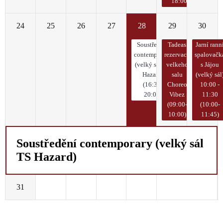
18:00)
24
25
26
27
28
29
30
Soustředění
Tadeas
Jarní rann
contemporary
rezervace
spalovačk
(velký sál TS
velkeho
s Jájou
Hazard)
salu
(velký sál
(16:30-
Choreo
10:00 -
20:00)
Vibez
11:30
(09:00-
(10:00-
10:00)
11:45)
Soustředění contemporary (velký sál
TS Hazard)
31
1
2
3
4
5
6