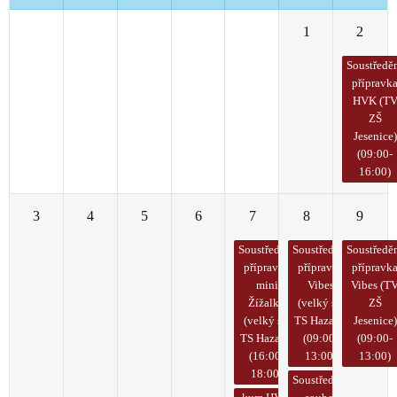
24
25
26
27
28
1
2
Soustředě
přípravk
HVK (T
ZŠ
Jesenice)
(09:00-
16:00)
3
4
5
6
7
8
9
Soustředění
Soustředění
Soustředě
přípravka
přípravka
přípravk
mini
Vibes
Vibes (T
Žížalky
(velký sál
ZŠ
(velký sál
TS Hazard)
Jesenice)
TS Hazard)
(09:00-
(09:00-
(16:00-
13:00)
13:00)
18:00)
Soustředění