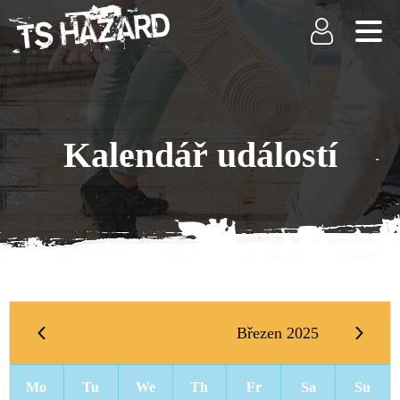
Kalendář událostí
Březen 2025
Mo
Tu
We
Th
Fr
Sa
Su