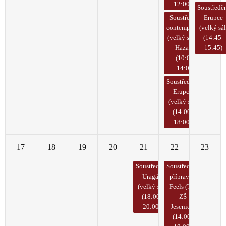
12:00)
Soustředě
Soustředění
Erupce
contemporary
(velký sál
(velký sál TS
(14:45-
Hazard)
15:45)
(10:00-
14:00)
Soustředění
Erupce
(velký sál)
(14:00-
18:00)
17
18
19
20
21
22
23
Soustředění
Soustředění
Uragán
přípravka
(velký sál)
Feels (TV
(18:00-
ZŠ
20:00)
Jesenice)
(14:00-