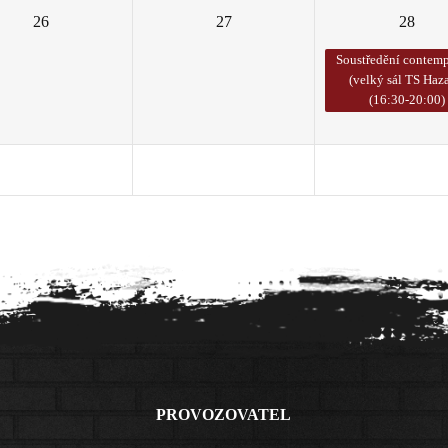
26
27
28
Soustředění contemp
(velký sál TS Haza
(16:30-20:00)
2
3
4
PROVOZOVATEL