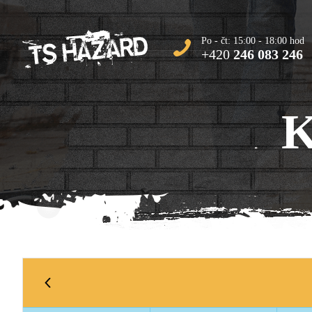
Po - čt: 15:00 - 18:00 hod
+420
246 083 246
K