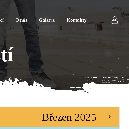
cí
O nás
Galerie
Kontakty
tí
Březen 2025