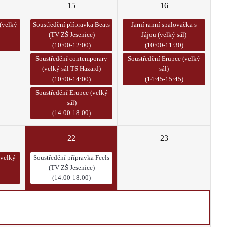
15
16
(velký
Soustředění přípravka Beats
Jarní ranní spalovačka s
(TV ZŠ Jesenice)
Jájou (velký sál)
(10:00-12:00)
(10:00-11:30)
Soustředění contemporary
Soustředění Erupce (velký
(velký sál TS Hazard)
sál)
(10:00-14:00)
(14:45-15:45)
Soustředění Erupce (velký
sál)
(14:00-18:00)
22
23
(velký
Soustředění přípravka Feels
(TV ZŠ Jesenice)
(14:00-18:00)