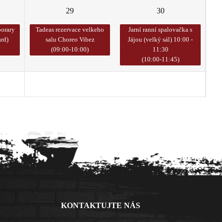
29
30
orary
Tadeas rezervace velkeho
Jarní ranní spalovačka s
rd)
salu Choreo Vibez
Jájou (velký sál) 10:00 -
(09:00-10:00)
11:30
(10:00-11:45)
5
6
KONTAKTUJTE NÁS