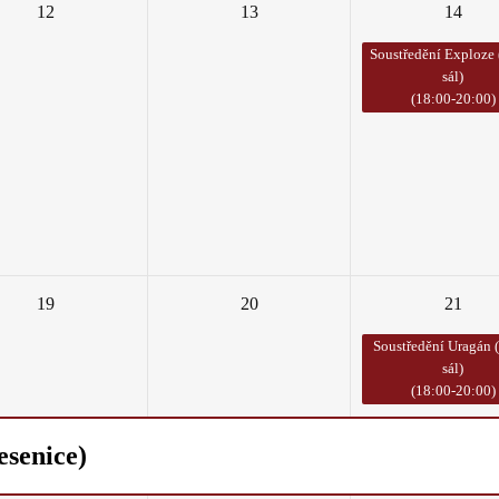
12
13
14
Soustředění Exploze 
sál)
(18:00-20:00)
19
20
21
Soustředění Uragán 
sál)
(18:00-20:00)
esenice)