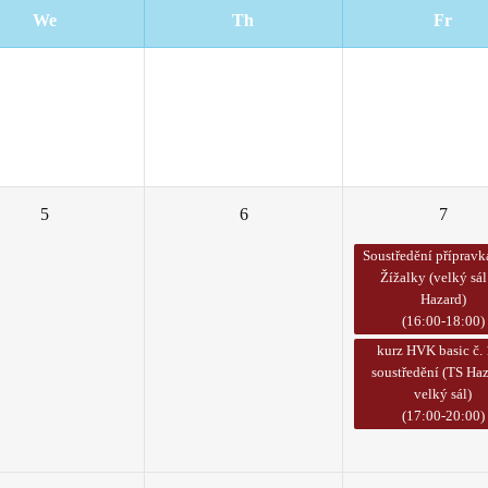
We
Th
Fr
26
27
28
5
6
7
Soustředění přípravk
Žížalky (velký sál
Hazard)
(16:00-18:00)
kurz HVK basic č.
soustředění (TS Haz
velký sál)
(17:00-20:00)