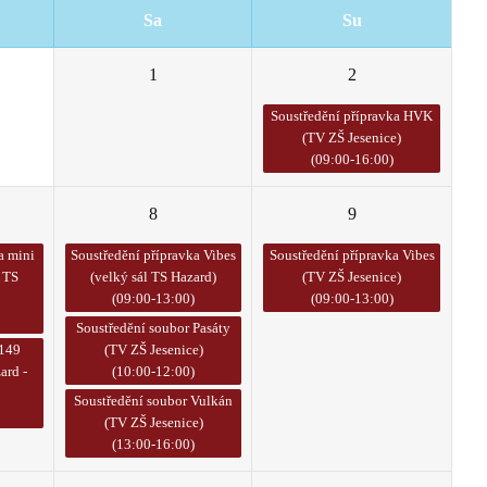
Sa
Su
1
2
Soustředění přípravka HVK
(TV ZŠ Jesenice)
(09:00-16:00)
8
9
a mini
Soustředění přípravka Vibes
Soustředění přípravka Vibes
 TS
(velký sál TS Hazard)
(TV ZŠ Jesenice)
(09:00-13:00)
(09:00-13:00)
Soustředění soubor Pasáty
 149
(TV ZŠ Jesenice)
ard -
(10:00-12:00)
Soustředění soubor Vulkán
(TV ZŠ Jesenice)
(13:00-16:00)