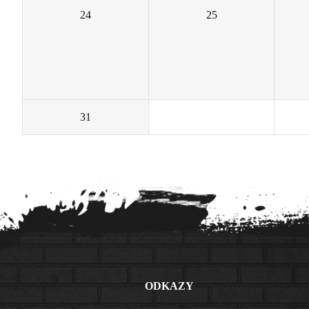
24
25
31
1
ODKAZY